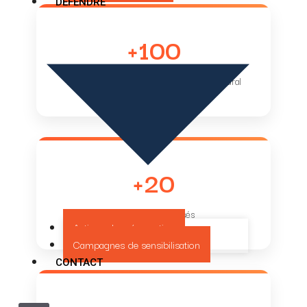
DÉFENDRE
+100
bâtiments inscrits au patrimoine architectural
+20
partenaires mobilisés
Actions de préservation
Campagnes de sensibilisation
CONTACT