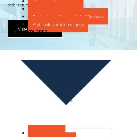
Découvrir Casamemoire
architectural et culturel de Casablanca.
Histoire de Casablanca
‹
›
Patrimoine architectural du 20e siècle
Architectes emblématiques
Visiter la plateforme
EXPLORER
Visites guidées