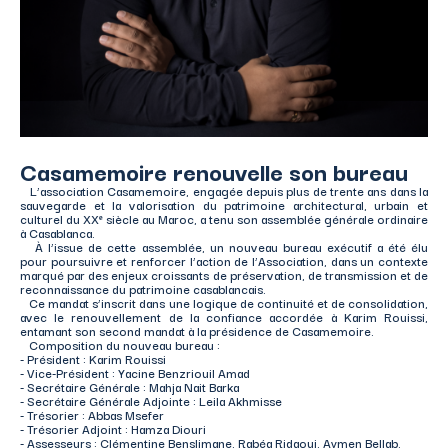
Casamemoire renouvelle son bureau
L’association Casamemoire, engagée depuis plus de trente ans dans la
sauvegarde et la valorisation du patrimoine architectural, urbain et
culturel du XXᵉ siècle au Maroc, a tenu son assemblée générale ordinaire
à Casablanca.
À l’issue de cette assemblée, un nouveau bureau exécutif a été élu
pour poursuivre et renforcer l’action de l’Association, dans un contexte
marqué par des enjeux croissants de préservation, de transmission et de
reconnaissance du patrimoine casablancais.
Ce mandat s’inscrit dans une logique de continuité et de consolidation,
avec le renouvellement de la confiance accordée à Karim Rouissi,
entamant son second mandat à la présidence de Casamemoire.
Composition du nouveau bureau :
- Président : Karim Rouissi
- Vice-Président : Yacine Benzriouil Amad
- Secrétaire Générale : Mahja Nait Barka
- Secrétaire Générale Adjointe : Leila Akhmisse
- Trésorier : Abbas Msefer
- Trésorier Adjoint : Hamza Diouri
- Assesseurs : Clémentine Benslimane, Rabéa Ridaoui, Aymen Bellab.